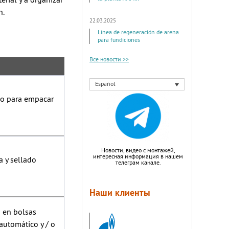
rial y a organizar
n.
22.03.2025
Línea de regeneración de arena
para fundiciones
Все новости >>
Español
ipo para empacar
Новости, видео с монтажей,
интересная информация в нашем
a y sellado
телеграм канале.
Наши клиенты
a en bolsas
automático y / o