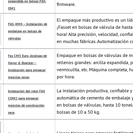
expandida en bolsas FAS-
firmware.
OM1
El empaque más productivo es un líde
FAS -KM4 – Instalación de
¡Fasset en bolsas de válvula de hast
embalaje en bolsas de
hora! Alta precisión, velocidad, confi
válvulas
en muchas fábricas. Automatización c
Empaque en bolsas de válvulas de m
Fas CM3 Euro, Análogo de
rellenos grandes: arcilla expandida, pe
Haver & Boecker –
vermiculita, etc. Máquina completa, h
Instalación para empacar
por hora.
mezclas secas
La instalación productiva, confiable 
Instalación del rotor FAS
automática de cemento de embalaje y
COM2 para empacar
en bolsas de válvulas, hasta 10 tone
mezclas de construcción
bolsas de 10 a 50 kg.
seca