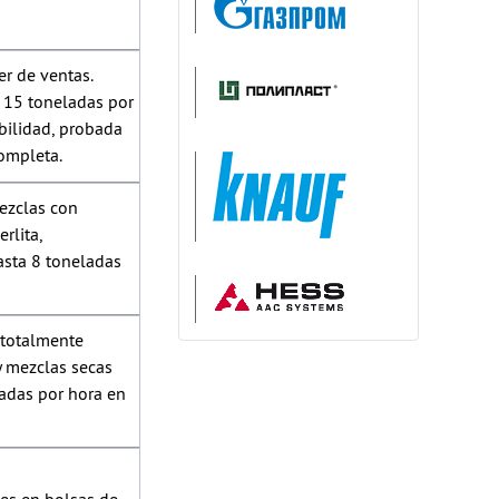
r de ventas.
a 15 toneladas por
abilidad, probada
ompleta.
ezclas con
rlita,
asta 8 toneladas
y totalmente
 mezclas secas
ladas por hora en