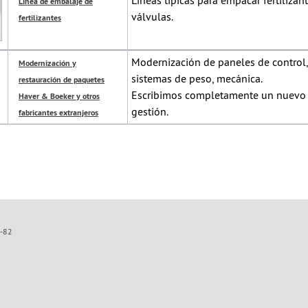
Líneas típicas para empacar fertilizan
Línea de embalaje de
válvulas.
fertilizantes
Modernización de paneles de control,
Modernización y
sistemas de peso, mecánica.
restauración de paquetes
Escribimos completamente un nuevo
Haver & Boeker y otros
gestión.
fabricantes extranjeros
1-82