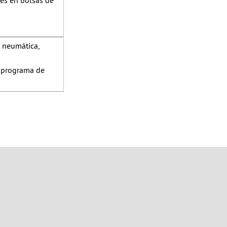
tes en bolsas de
 neumática,
 programa de