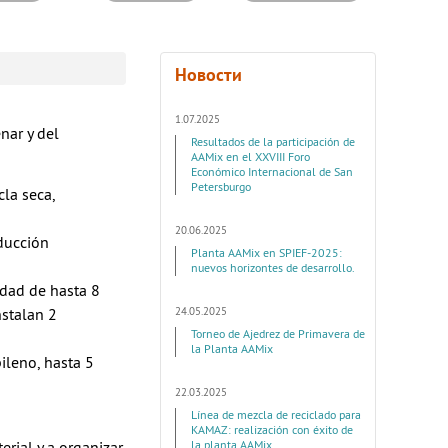
Новости
1.07.2025
nar y del
Resultados de la participación de
AAMix en el XXVIII Foro
Económico Internacional de San
Petersburgo
la seca,
20.06.2025
ducción
Planta AAMix en SPIEF-2025:
nuevos horizontes de desarrollo.
cidad de hasta 8
24.05.2025
nstalan 2
Torneo de Ajedrez de Primavera de
la Planta AAMix
ileno, hasta 5
22.03.2025
Línea de mezcla de reciclado para
KAMAZ: realización con éxito de
la planta AAMix