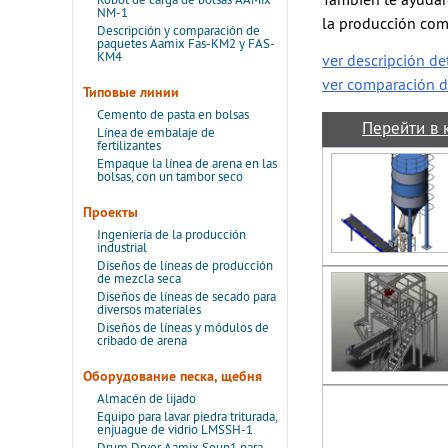
También te ayudar
Robot de carga de bolsas AAMix
NM-1
la producción comp
Descripción y comparación de
paquetes Aamix Fas-KM2 y FAS-
KM4
ver descripción de
ver comparación d
Типовые линии
Cemento de pasta en bolsas
Перейти в 
Línea de embalaje de
fertilizantes
Empaque la línea de arena en las
bolsas, con un tambor seco
Проекты
Ingeniería de la producción
industrial
Diseños de líneas de producción
de mezcla seca
Diseños de líneas de secado para
diversos materiales
Diseños de líneas y módulos de
cribado de arena
Оборудование песка, щебня
Almacén de lijado
Equipo para lavar piedra triturada,
enjuague de vidrio LMSSH-1