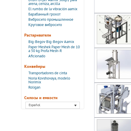
Drum Dryer Aamix Soup1 para
arena, ceniza, arcilla
El rumbo de la vibración aamix
Барабанный грохот
Вибросито промышленное
Круговое вибросито
Растариватели
Big-Begov Big-Begov Aamix
Paper Meshek Paper Mesh de 10
a 50 kg Profa Mesh-R
Aficionado
Конвейеры
Transportadores de cinta
Noria Kovshovaya, modelo
Norimix
Roligan
Силосы и емкости
Español