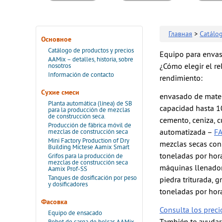
Главная
>
Catálo
Основное
Catálogo de productos y precios
Equipo para envasa
AAMix – detalles, historia, sobre
¿Cómo elegir el re
nosotros
Información de contacto
rendimiento:
Сухие смеси
envasado de materi
Planta automática (línea) de SB
capacidad hasta 1
para la producción de mezclas
de construcción seca.
cemento, ceniza, c
Producción de fábrica móvil de
automatizada –
F
mezclas de construcción seca
Mini Factory Production of Dry
mezclas secas con á
Building Mictese Aamix Smart
toneladas por hor
Grifos para la producción de
mezclas de construcción seca
máquinas llenador
Aamix Prof-SS
Tanques de dosificación por peso
piedra triturada, 
y dosificadores
toneladas por hor
Фасовка
Consulta los preci
Equipo de ensacado