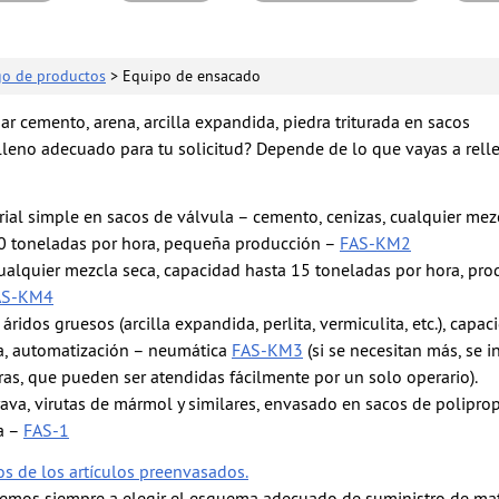
go de productos
> Equipo de ensacado
r cemento, arena, arcilla expandida, piedra triturada en sacos
lleno adecuado para tu solicitud? Depende de lo que vayas a relle
al simple en sacos de válvula – cemento, cenizas, cualquier mezc
0 toneladas por hora, pequeña producción –
FAS-KM2
ualquier mezcla seca, capacidad hasta 15 toneladas por hora, pro
AS-KM4
ridos gruesos (arcilla expandida, perlita, vermiculita, etc.), capa
a, automatización – neumática
FAS-KM3
(si se necesitan más, se i
as, que pueden ser atendidas fácilmente por un solo operario).
grava, virutas de mármol y similares, envasado en sacos de poliprop
a –
FAS-1
os de los artículos preenvasados.