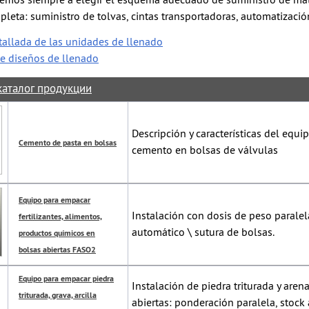
emos siempre a elegir el esquema adecuado de suministro de mate
leta: suministro de tolvas, cintas transportadoras, automatizació
tallada de las unidades de llenado
e diseños de llenado
каталог продукции
Descripción y características del equ
Cemento de pasta en bolsas
cemento en bolsas de válvulas
Equipo para empacar
Instalación con dosis de peso paralel
fertilizantes, alimentos,
automático \ sutura de bolsas.
productos químicos en
bolsas abiertas FASO2
Equipo para empacar piedra
Instalación de piedra triturada y aren
triturada, grava, arcilla
abiertas: ponderación paralela, stock 