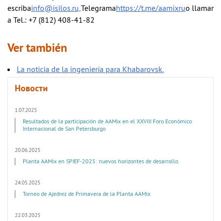
escriba
info@isilos.ru,
Telegrama
https://t.me/aamixru
o llamar
a Tel.: +7 (812) 408-41-82
Ver también
La noticia de la ingeniería para Khabarovsk.
Новости
1.07.2025
Resultados de la participación de AAMix en el XXVIII Foro Económico
Internacional de San Petersburgo
20.06.2025
Planta AAMix en SPIEF-2025: nuevos horizontes de desarrollo.
24.05.2025
Torneo de Ajedrez de Primavera de la Planta AAMix
22.03.2025