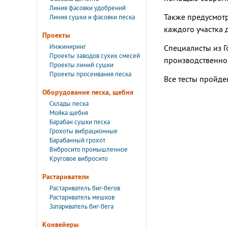
Линия фасовки удобрений
Также предусмот
Линия сушки и фасовки песка
каждого участка 
Проекты
Инжиниринг
Специалисты из Г
Проекты заводов сухих смесей
производственном
Проекты линий сушки
Проекты просеивания песка
Все тесты пройде
Оборудование песка, щебня
Склады песка
Мойка щебня
Барабан сушки песка
Грохоты вибрационные
Барабанный грохот
Вибросито промышленное
Круговое вибросито
Растариватели
Растариватель биг-бегов
Растариватель мешков
Затариватель биг-бега
Конвейеры