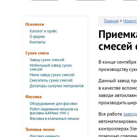
Главная
>
Новост
Основное
Приемка
Каталог и прайс
О фирме
Контакты
смесей 
Сухие смеси
Завод сухих смесей
В конце сентября
Мобильный завод сухих
производству сух
смесей
Мини завод сухих смесей
Данный завод пре
Смеситель сухих смесей
Дозаторы сыпучих материалов
в качестве вспом
заводе автоклавн
Фасовка
производить широ
Оборудование для фасовки
Робот надевания мешков на
фасовки ААМикс НМ-1
Вся работа
завод
Фасовка в клапанные мешки
автоматизирована
контроллерах Sie
Типовые линии
помощью совреме
Фасовка цемента