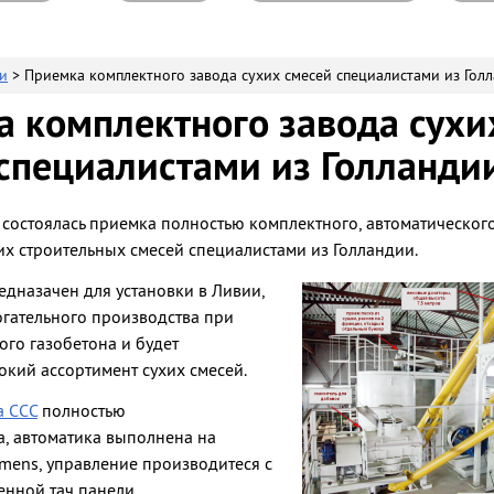
и
> Приемка комплектного завода сухих смесей специалистами из Гол
 комплектного завода сухи
специалистами из Голланди
 состоялась приемка полностью комплектного, автоматическог
их строительных смесей специалистами из Голландии.
дназачен для установки в Ливии,
огательного производства при
ого газобетона и будет
кий ассортимент сухих смесей.
а ССС
полностью
, автоматика выполнена на
mens, управление производитеся с
нной тач панели.