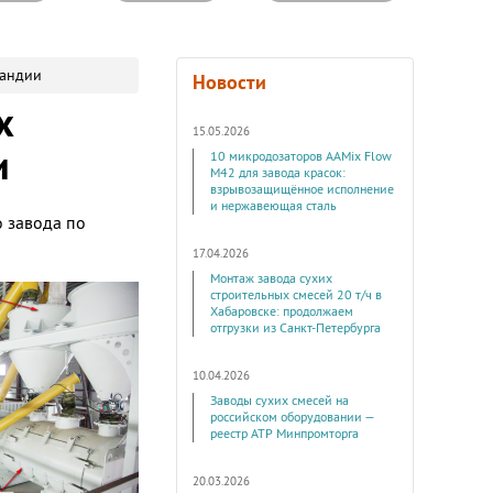
ландии
Новости
х
15.05.2026
и
10 микродозаторов AAMix Flow
M42 для завода красок:
взрывозащищённое исполнение
и нержавеющая сталь
о завода по
17.04.2026
Монтаж завода сухих
строительных смесей 20 т/ч в
Хабаровске: продолжаем
отгрузки из Санкт-Петербурга
10.04.2026
Заводы сухих смесей на
российском оборудовании —
реестр АТР Минпромторга
20.03.2026