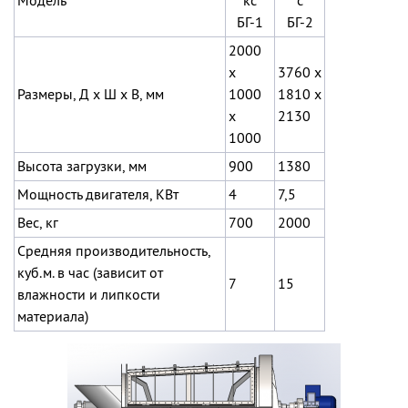
Модель
кс
с
БГ-1
БГ-2
2000
х
3760 х
Размеры, Д х Ш х В, мм
1000
1810 х
х
2130
1000
Высота загрузки, мм
900
1380
Мощность двигателя, КВт
4
7,5
Вес, кг
700
2000
Средняя производительность,
куб.м. в час (зависит от
7
15
влажности и липкости
материала)