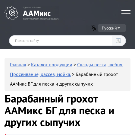
Оборудование для производства сухих строительных смесей
Русский
Главная
>
Каталог продукции
>
Склады песка, щебня.
Просеивание, рассев, мойка.
> Барабанный грохот
ААМикс БГ для песка и других сыпучих
Барабанный грохот
ААМикс БГ для песка и
других сыпучих