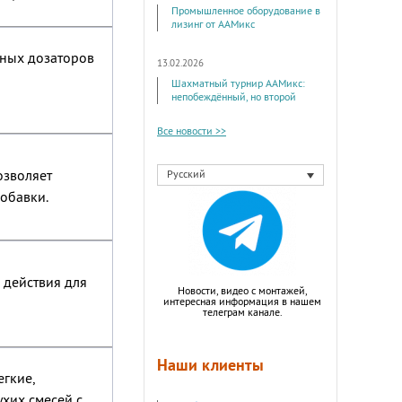
Промышленное оборудование в
лизинг от ААМикс
ьных дозаторов
13.02.2026
Шахматный турнир ААМикс:
непобеждённый, но второй
Все новости >>
озволяет
Русский
обавки.
 действия для
Новости, видео с монтажей,
интересная информация в нашем
телеграм канале.
Наши клиенты
гкие,
ухих смесей с