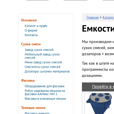
Главная
>
Катало
Основное
Емкости
Каталог и прайс
О фирме
Контакты
Мы производим и 
Сухие смеси
сухих смесей, хи
Завод сухих смесей
дозаторов + возм
Мобильный завод сухих
смесей
Мини завод сухих смесей
Так как в штате 
Смеситель сухих смесей
программисты кон
Дозаторы сыпучих материалов
дозациями.
Фасовка
Перейти в 
Оборудование для фасовки
Робот надевания мешков на
фасовки ААМикс НМ-1
Фасовка в клапанные мешки
Типовые линии
Фасовка цемента