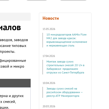
Новости
иалов
15.05.2026
10 микродозаторов AAMix Flow
M42 для завода красок:
аводов, заводов
взрывозащищённое исполнение
исание типовых
и нержавеющая сталь
проекты.
17.04.2026
лифицированные
Монтаж завода сухих
строительных смесей 20 т/ч в
совой и микро
Хабаровске: продолжаем
отгрузки из Санкт-Петербурга
10.04.2026
Заводы сухих смесей на
российском оборудовании —
ерна и других
реестр АТР Минпромторга
х смесей,
20.03.2026
ации.