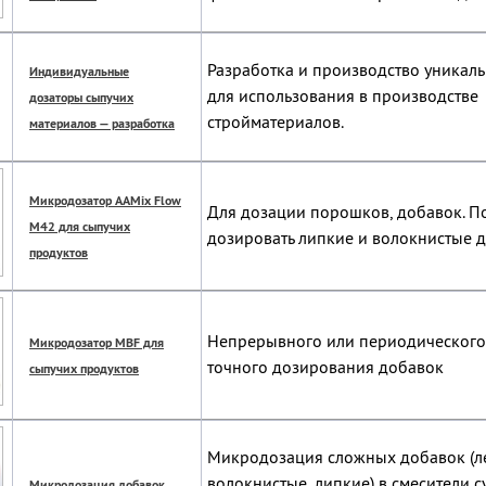
Разработка и производство уникал
Индивидуальные
для использования в производстве
дозаторы сыпучих
стройматериалов.
материалов — разработка
Микродозатор AAMix Flow
Для дозации порошков, добавок. П
M42 для сыпучих
дозировать липкие и волокнистые д
продуктов
Непрерывного или периодического
Микродозатор MBF для
точного дозирования добавок
сыпучих продуктов
Микродозация сложных добавок (ле
волокнистые, липкие) в смесители с
Микродозация добавок