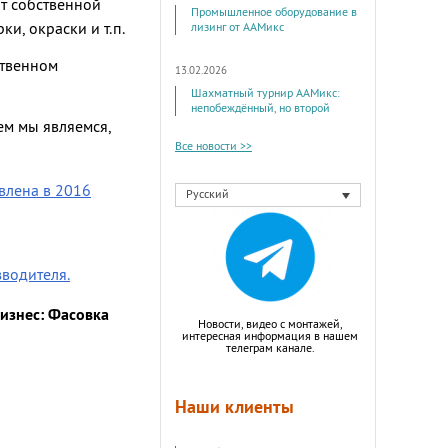
т собственной
Промышленное оборудование в
и, окраски и т.п.
лизинг от ААМикс
ственном
13.02.2026
Шахматный турнир ААМикс:
непобеждённый, но второй
м мы являемся,
Все новости >>
влена в 2016
Русский
зводителя.
изнес: Фасовка
Новости, видео с монтажей,
интересная информация в нашем
телеграм канале.
Наши клиенты