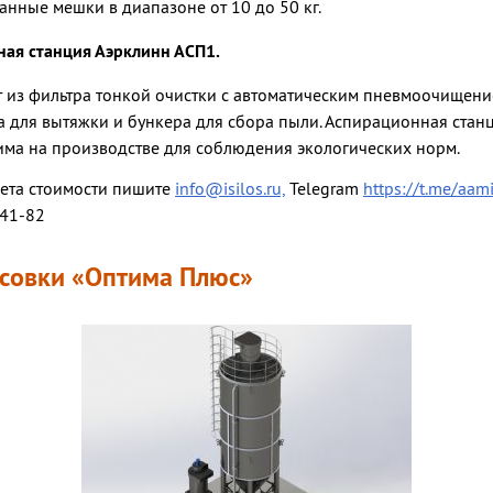
панные мешки в диапазоне от 10 до 50 кг.
ая станция Аэрклинн АСП1.
т из фильтра тонкой очистки с автоматическим пневмоочище
а для вытяжки и бункера для сбора пыли. Аспирационная стан
има на производстве для соблюдения экологических норм.
чета стоимости пишите
info@isilos.ru,
Telegram
https://t.me/aam
-41-82
асовки «Оптима Плюс»