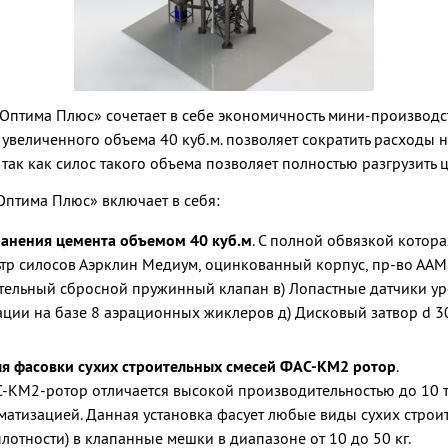
Оптима Плюс» сочетает в себе экономичность мини-производс
 увеличенного объема 40 куб.м. позволяет сократить расходы 
 так как силос такого объема позволяет полностью разгрузить 
птима Плюс» включает в себя:
ранения цемента объемом 40 куб.м
. С полной обвязкой котора
льтр силосов Аэрклин Медиум, оцинкованный корпус, пр-во ААМ
ельный сбросной пружинный клапан в) Лопастные датчики уро
ации на базе 8 аэрационных жиклеров д) Дисковый затвор d 3
ля фасовки сухих строительных смесей ФАС-КМ2 ротор
.
-КМ2-ротор отличается высокой производительностью до 10 т
матизацией. Данная установка фасует любые виды сухих строи
лотности) в клапанные мешки в диапазоне от 10 до 50 кг.