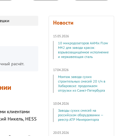
мешки
Новости
15.05.2026
10 микродозаторов AAMix Flow
M42 для завода красок:
взрывозащищённое исполнение
и нержавеющая сталь
чный расчёт.
17.04.2026
Монтаж завода сухих
строительных смесей 20 т/ч в
инии
Хабаровске: продолжаем
отгрузки из Санкт-Петербурга
10.04.2026
Заводы сухих смесей на
ими клиентами
российском оборудовании —
кий Никель, HESS
реестр АТР Минпромторга
20.03.2026