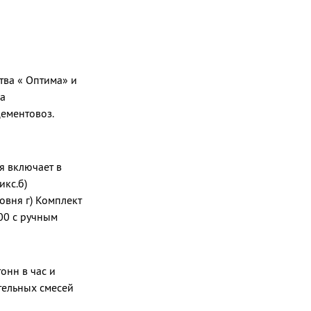
тва « Оптима» и
на
цементовоз.
я включает в
икс.б)
вня г) Комплект
00 c ручным
онн в час и
тельных смесей