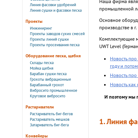
Наша фирма явля
Линия фасовки удобрений
промышленной лаз
Линия сушки и фасовки песка
Основное оборудо
Проекты
производстве в г.
Инжиниринг
Проекты заводов сухих смесей
Комплектующие м
Проекты линий сушки
Проекты просеивания песка
UWT Level (Герман
Оборудование песка, щебня
Новость про
Склады песка
году и потом
Мойка щебня
Барабан сушки песка
Новость про
Грохоты вибрационные
Новость как 
Барабанный грохот
Вибросито промышленное
Круговое вибросито
И поэтому мы 
Растариватели
Растариватель биг-бегов
Растариватель мешков
1. Линия ф
Затариватель биг-бега
Конвейеры