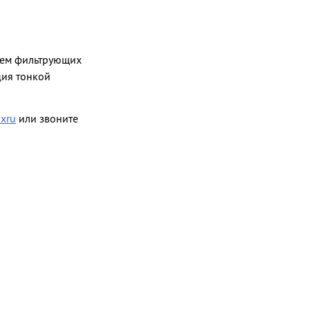
нием фильтрующих
ция тонкой
ixru
или звоните