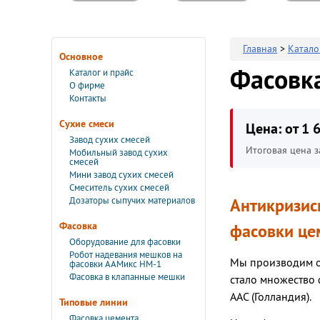
Главная
>
Катало
Основное
Фасовк
Каталог и прайс
О фирме
Контакты
Сухие смеси
Цена: от 1 
Завод сухих смесей
Итоговая цена з
Мобильный завод сухих
смесей
Мини завод сухих смесей
Смеситель сухих смесей
Дозаторы сыпучих материалов
Антикризис
Фасовка
фасовки це
Оборудование для фасовки
Робот надевания мешков на
Мы производим об
фасовки ААМикс НМ-1
Фасовка в клапанные мешки
стало множество 
AAC (Голландия).
Типовые линии
Фасовка цемента