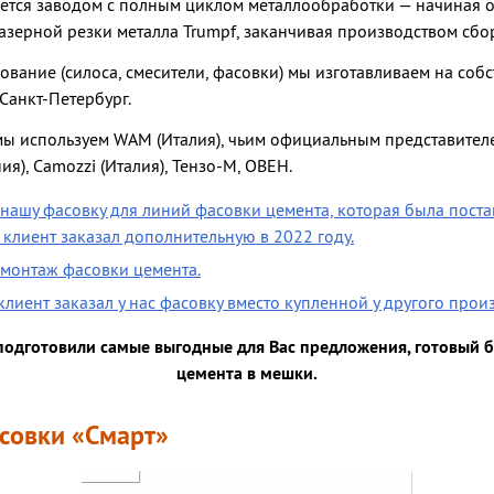
ется заводом с полным циклом металлообработки — начиная о
ерной резки металла Trumpf, заканчивая производством сборк
вание (силоса, смесители, фасовки) мы изготавливаем на соб
 Санкт-Петербург.
ы используем WAM (Италия), чьим официальным представителе
ия), Camozzi (Италия), Тензо-М, ОВЕН.
 нашу фасовку для линий фасовки цемента, которая была поста
 клиент заказал дополнительную в 2022 году.
 монтаж фасовки цемента.
клиент заказал у нас фасовку вместо купленной у другого прои
подготовили самые выгодные для Вас предложения, готовый б
цемента в мешки.
асовки «Смарт»