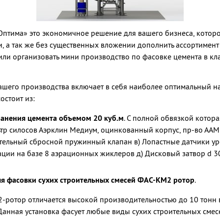
птима» это экономичное решение для вашего бизнеса, которо
, а так же без существенных вложении дополнить ассортимен
или организовать мини производство по фасовке цемента в к
ашего производства включает в себя наиболее оптимальный н
остоит из:
ранения цемента объемом 20 куб.м
. С полной обвязкой котора
льтр силосов Аэрклин Медиум, оцинкованный корпус, пр-во ААМ
ельный сбросной пружинный клапан в) Лопастные датчики уро
ации на базе 8 аэрационных жиклеров д) Дисковый затвор d 3
ля фасовки сухих строительных смесей ФАС-КМ2 ротор
.
ротор отличается высокой производительностью до 10 тонн в
Данная установка фасует любые виды сухих строительных смес