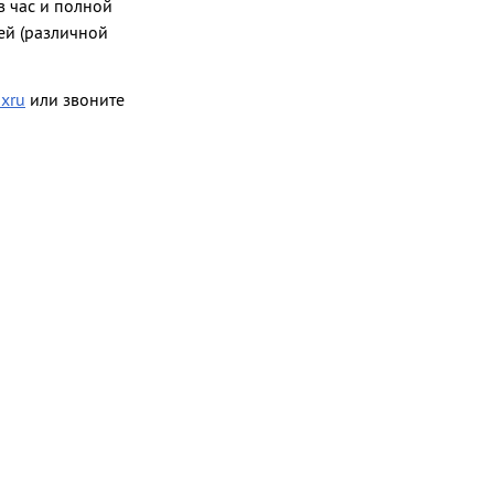
 час и полной
ей (различной
ixru
или звоните