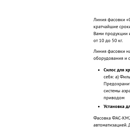
Линия фасовки «О
кратчайшие сроки
Вами продукции 
от 10 до 50 кг.
Линия фасовки н
оборудования и с
Силос для х
себя: а) Фи
Предохранит
системы аэр
приводом
Установка д
Фасовка ФАС-КМ2-
автоматизацией. 