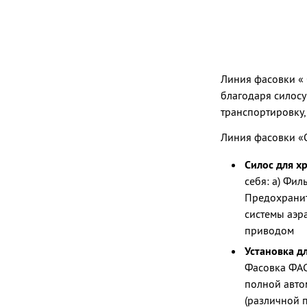
Линия фасовки « 
благодаря силосу
транспортировку,
Линия фасовки «О
Силос для х
себя: а) Фи
Предохранит
системы аэр
приводом
Установка д
Фасовка ФАС
полной авто
(различной п