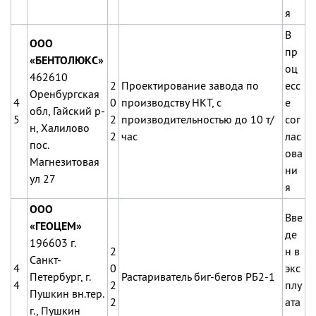
я
В
ООО
пр
«БЕНТОЛЮКС»
оц
462610
2
Проектирование завода по
есс
Оренбургская
4
0
производству НКТ, с
е
обл, Гайский р-
5
2
производительностью до 10 т/
сог
н, Халилово
2
час
лас
пос.
ова
Магнезитовая
ни
ул 27
я
ООО
Вве
«ГЕОЦЕМ»
де
196603 г.
2
н в
Санкт-
4
0
экс
Петербург, г.
Растариватель биг-бегов РБ2-1
4
2
плу
Пушкин вн.тер.
2
ата
г., Пушкин