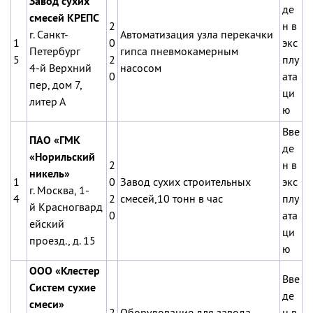
Завод сухих
де
смесей КРЕПС
2
н в
г. Санкт-
Автоматизация узла перекачки
1
0
экс
Петербург
гипса пневмокамерным
5
2
плу
4-й Верхний
насосом
0
ата
пер, дом 7,
ци
литер А
ю
Вве
ПАО «ГМК
де
«Норильский
2
н в
никель»
1
0
Завод сухих строительных
экс
г. Москва,
1-
4
2
смесей,10 тонн в час
плу
й
Красногвард
0
ата
ейский
ци
проезд., д. 15
ю
ООО «Клестер
Вве
Систем сухие
де
смеси»