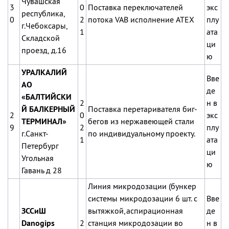
Чувашская
3
0
Поставка переключателей
экс
республика,
0
2
потока VAB исполнение ATEX
плу
г.Чебоксары,
1
ата
Складской
ци
проезд, д.16
ю
УРАЛКАЛИЙ
Вве
АО
де
«БАЛТИЙСКИ
2
н в
Й БАЛКЕРНЫЙ
Поставка перетаривателя биг-
2
0
экс
ТЕРМИНАЛ»
бегов из нержавеющей стали
9
2
плу
г.Санкт-
по индивидуальному проекту.
1
ата
Петербург
ци
Угольная
ю
Гавань д 28
Линия микродозации (бункер
системы микродозации 6 шт. с
Вве
ЗССиШ
вытяжкой,аспирационная
де
Danogips
2
станция микродозации во
н в