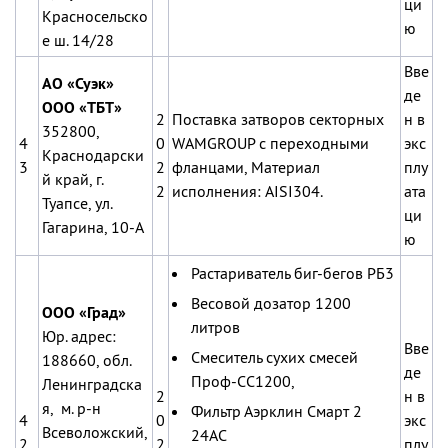
ци
Красносельско
ю
е ш. 14/28
Вве
АО «Суэк»
де
ООО «ТБТ»
2
Поставка затворов секторных
н в
352800,
4
0
WAMGROUP с переходными
экс
Краснодарски
3
2
фланцами, Материал
плу
й край, г.
2
исполнения: AISI304.
ата
Туапсе, ул.
ци
Гагарина, 10-A
ю
Растариватель биг-бегов РБ3
Весовой дозатор 1200
ООО «Град»
литров
Юр. адрес:
Вве
Смеситель сухих смесей
188660, обл.
де
Проф-СС1200,
Ленинградска
2
н в
я, м. р-н
Фильтр Аэрклин Смарт 2
4
0
экс
Всеволожский,
24AC
2
2
плу