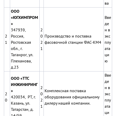
ва
ООО
«ЮГХИМПРОМ
Вве
»
де
347939,
2
н в
2
Россия,
0
Производство и поставка
экс
1
Ростовская
2
фасовочной станции ФАС-КМ4
плу
обл., г.
1
ата
Таганрог, ул.
ци
Плеханова,
ю
д.23
Вве
ООО «ТТС
де
ИНЖИНИРИНГ
2
н в
»
Комплексная поставка
2
0
экс
420034, РТ, г.
оборудования официальному
0
2
плу
Казань, ул.
дилеру нашей компании.
1
ата
Татарстан, д.
ци
14/59