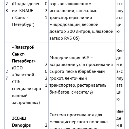
2
(
Подразделен
0
взрывозащищенном
экс
8
ие KNAUF
2
исполнении, шнековые
плу
г. Санкт-
1
транспортеры линии
ата
Петербург)
микродозации, весовой
ци
дозатор 200 литров, шлюзовой
ю
затвор RVS 05)
«
Главстрой
Вве
Санкт-
Модернизация БСУ –
де
Петербург»
2
встраивание узла просеивания
н в
(ООО
2
0
сырого песка (барабанный
экс
«Главстрой-
7
2
грохот, ленточный
плу
СПб
1
транспортер, растариватель
ата
специализиро
биг-бегов, смеситель)
ци
ванный
ю
застройщик»)
Вве
Система просеивания для
ЗССиШ
де
мелкодисперсного порошка
Danogips
2
н в
глины для производства