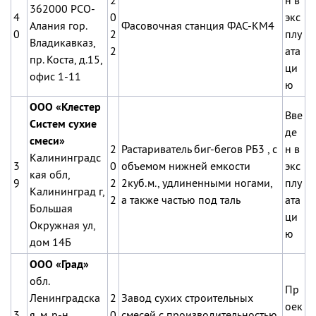
2
н в
362000 РСО-
4
0
экс
Алания гор.
Фасовочная станция ФАС-КМ4
0
2
плу
Владикавказ,
2
ата
пр. Коста, д.15,
ци
офис 1-11
ю
ООО «Клестер
Вве
Систем сухие
де
смеси»
2
Растариватель биг-бегов РБ3 , с
н в
Калининградс
3
0
объемом нижней емкости
экс
кая обл,
9
2
2куб.м.
, удлиненными ногами,
плу
Калининград г,
2
а также частью под таль
ата
Большая
ци
Окружная ул,
ю
дом 14Б
ООО «Град»
обл.
Пр
Ленинградска
2
Завод сухих строительных
оек
3
я, м. р-н
0
смесей с производительностью