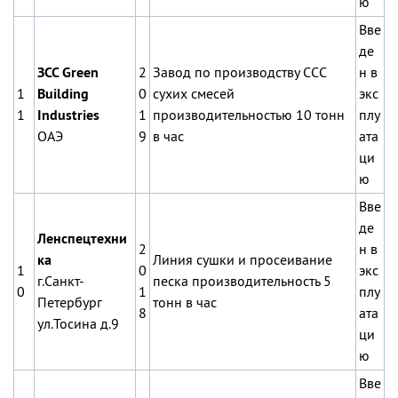
ю
Вве
де
ЗСС
Green
2
Завод по производству ССС
н в
1
Building
0
сухих смесей
экс
1
Industries
1
производительностью 10 тонн
плу
ОАЭ
9
в час
ата
ци
ю
Вве
де
Ленспецтехни
2
н в
ка
Линия сушки и просеивание
1
0
экс
г.Санкт-
песка производительность 5
0
1
плу
Петербург
тонн в час
8
ата
ул.Тосина д.9
ци
ю
Вве