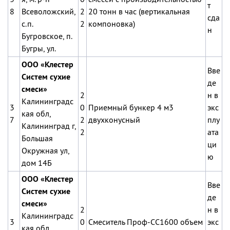
т
8
Всеволожский,
2
20 тонн в час (вертикальная
сда
с.п.
2
компоновка)
н
Бугровское, п.
Бугры, ул.
ООО «Клестер
Вве
Систем сухие
де
смеси»
2
н в
Калининградс
3
0
Приемный бункер 4 м3
экс
кая обл,
7
2
двухконусный
плу
Калининград г,
2
ата
Большая
ци
Окружная ул,
ю
дом 14Б
ООО «Клестер
Вве
Систем сухие
де
смеси»
2
н в
Калининградс
3
0
Смеситель Проф-СС1600 объем
экс
кая обл,