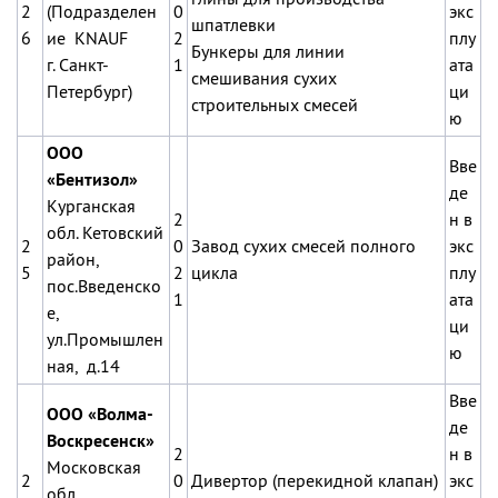
2
(
Подразделен
0
экс
шпатлевки
6
ие KNAUF
2
плу
Бункеры для линии
г. Санкт-
1
ата
смешивания сухих
Петербург)
ци
строительных смесей
ю
ООО
Вве
«Бентизол»
де
Курганская
2
н в
обл. Кетовский
2
0
Завод сухих смесей полного
экс
район,
5
2
цикла
плу
пос.Введенско
1
ата
е,
ци
ул.Промышлен
ю
ная, д.14
Вве
ООО «Волма-
де
Воскресенск»
2
н в
Московская
2
0
Дивертор (перекидной клапан)
экс
обл,