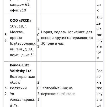
кая, дом 61,
ци
офис 210
ю
Вве
ООО «УССК»
де
109518, г.
2
н в
Москва,
Нория, модель НориМикс, для
3
0
экс
проезд
песка и других материалов, до
3
2
плу
Грайвороновск
30 тонн в час
1
ата
ий 1-й., д. 2А,
ци
помещение 51
ю
Benda-Lutz
Volzhsky, Ltd
Вве
Волгоградская
де
обл, г.
2
н в
3
Волжский
0
Теплообменник из
экс
2
Ул.
2
нержавеющей стали
плу
Александрова,
1
ата
д 79.
ци