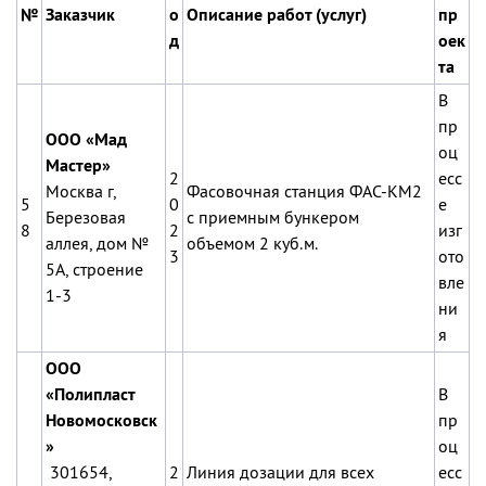
№
Заказчик
о
Описание работ (услуг)
пр
д
оек
та
В
пр
ООО «Мад
оц
Мастер»
2
есс
Москва г,
Фасовочная станция ФАС-КМ2
5
0
е
Березовая
с приемным бункером
8
2
изг
аллея, дом №
объемом 2 куб.м.
3
ото
5А, строение
вле
1-3
ни
я
ООО
«Полипласт
В
Новомосковск
пр
»
оц
301654,
2
Линия дозации для всех
есс