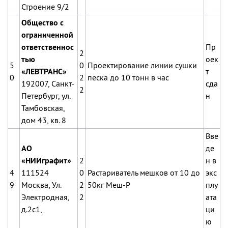
Строение 9/2
Общество с
ограниченной
ответственнос
Пр
2
тью
оек
5
0
Проектирование линии сушки
«ЛЕВТРАНС»
т
0
2
песка до 10 тонн в час
192007, Санкт-
сда
2
Петербург, ул.
н
Тамбовская,
дом 43, кв. 8
Вве
АО
де
«НИИграфит»
2
н в
4
111524
0
Растариватель мешков от 10 до
экс
9
Москва, Ул.
2
50кг Меш-Р
плу
Электродная,
2
ата
д.2с1,
ци
ю