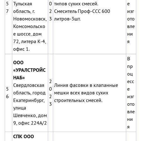
5
Тульская
0
типов сухих смесей.
е
7
область, г.
2
Смеситель Проф-ССС 600
изг
Новомосковск,
3
литров-3шт.
ото
Комсомольско
вле
е шоссе, дом
ни
72, литера К-4,
я
офис 1.
В
ООО
пр
«УРАЛСТРОЙС
оц
НАБ»
2
есс
Свердловская
Линия фасовки в клапанные
5
0
е
область, город
мешки всех видов сухих
6
2
изг
Екатеринбург,
строительных смесей.
3
ото
улица
вле
Шевченко, дом
ни
9, офис 224А/2
я
СПК ООО