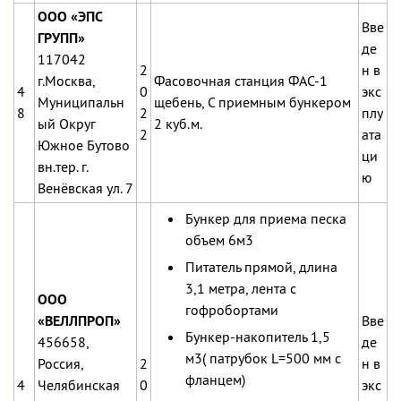
ООО «ЭПС
Вве
ГРУПП»
де
117042
2
н в
г.Москва,
Фасовочная станция ФАС-1
4
0
экс
Муниципальн
щебень, С приемным бункером
8
2
плу
ый Округ
2 куб.м.
2
ата
Южное Бутово
ци
вн.тер. г.
ю
Венёвская ул. 7
Бункер для приема песка
объем 6м3
Питатель прямой, длина
3,1 метра, лента с
ООО
гофробортами
«ВЕЛЛПРОП»
Вве
Бункер-накопитель 1,5
456658,
де
м3( патрубок L=500 мм с
Россия,
2
н в
фланцем)
4
Челябинская
0
экс