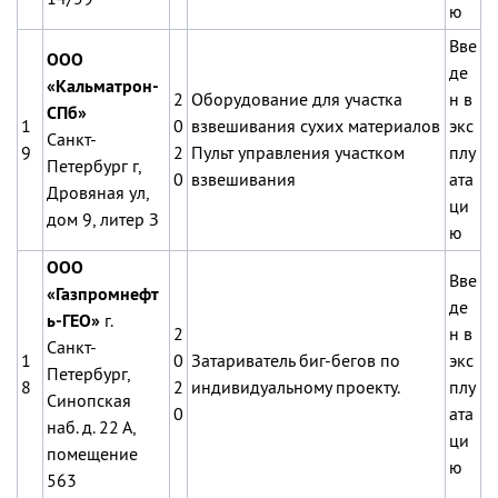
ю
Вве
ООО
де
«Кальматрон-
2
Оборудование для участка
н в
СПб»
1
0
взвешивания сухих материалов
экс
Санкт-
9
2
Пульт управления участком
плу
Петербург г,
0
взвешивания
ата
Дровяная ул,
ци
дом 9, литер З
ю
ООО
Вве
«Газпромнефт
де
ь-ГЕО»
г.
2
н в
Санкт-
1
0
Затариватель биг-бегов по
экс
Петербург,
8
2
индивидуальному проекту.
плу
Синопская
0
ата
наб. д. 22 А,
ци
помещение
ю
563