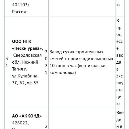
404103/
ю
Россия
В
пр
оц
ООО НПК
есс
«Пески урала»,
е
2
Завод сухих строительных
Свердловская
вво
3
0
смесей с производительностью
обл, Нижний
да
1
2
10 тонн в час (вертикальная
Тагил г,
в
1
компоновка)
ул Кулибина,
экс
3Д. 62, оф.35
плу
ата
ци
ю
Вве
АО «АККОНД»
де
428022,
2
н в