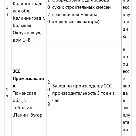
2
Оборудование для завода
н в
Калининградс
1
0
сухих строительных смесей
экс
кая обл,
3
2
(фасовочная машина,
плу
Калининград г,
0
ковшовые элеваторы)
ата
Большая
ци
Окружная ул,
ю
дом 14Б
В
пр
оц
ЗСС
есс
Промэскаваци
е
2
я
Завод по производству ССС
вво
1
0
Тюменская
производительность 5 тонн в
да
2
1
обл.,г.
час
в
9
Тобольск
экс
,Панин бугор
плу
ата
ци