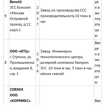
Bonolit
де
ЗСС Бонолит
2
н в
Завод по производству ССС
г.Москва
0
экс
9
производительность 10 тонн в
Островной
1
плу
час
проезд, д.12,
7
ата
корп.1
ци
ю
Вве
де
ООО «ИТЦ»
Завод Инженерно
2
н в
г. Ступино, ул.
технологического центра,
0
экс
8
Промышленна
дочерней компании Газпром.
1
плу
я, владение 8,
ЗСС 10 тонн в час, 3 тонн в час
6
ата
стр. 2
лёгких смесей.
ци
ю
CORMIX
ООО
«КОРМИКС»
Вве