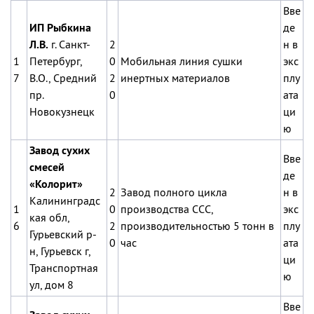
Вве
ИП Рыбкина
де
Л.В.
г. Санкт-
2
н в
1
Петербург,
0
Мобильная линия сушки
экс
7
В.О., Средний
2
инертных материалов
плу
пр.
0
ата
Новокузнецк
ци
ю
Завод сухих
Вве
смесей
де
«Колорит»
2
Завод полного цикла
н в
Калининградс
1
0
производства ССС,
экс
кая обл,
6
2
производительностью 5 тонн в
плу
Гурьевский р-
0
час
ата
н, Гурьевск г,
ци
Транспортная
ю
ул, дом 8
Вве