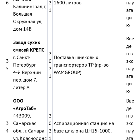
6
2
1600 литров
плу
Калининград г,
1
ата
Большая
ци
Окружная ул,
ю
дом 14Б
Вве
Завод сухих
де
смесей КРЕПС
2
н в
г. Санкт-
Поставка шнековых
3
0
экс
Петербург
транспортеров ТР (пр-во
5
2
плу
4-й Верхний
WAMGROUP)
1
ата
пер, дом 7,
ци
литер А
ю
ООО
Вве
«АгроТаб»
де
443009,
2
н в
3
Самарская
0
Аспирационная станция на
экс
4
обл., г. Самара,
2
базе циклона ЦН15-1000.
плу
ул. Краснодонс
1
ата