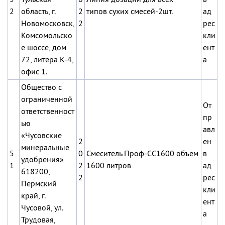
2
область, г.
2
типов сухих смесей-2шт.
ад
Новомосковск,
2
рес
Комсомольско
кли
е шоссе, дом
ент
72, литера К-4,
а
офис 1.
Общество с
ограниченной
От
ответственност
пр
ью
авл
«Чусовские
2
ен
минеральные
5
0
Смеситель Проф-СС1600 объем
в
удобрения»
1
2
1600 литров
ад
618200,
2
рес
Пермский
кли
край, г.
ент
Чусовой, ул.
а
Трудовая,