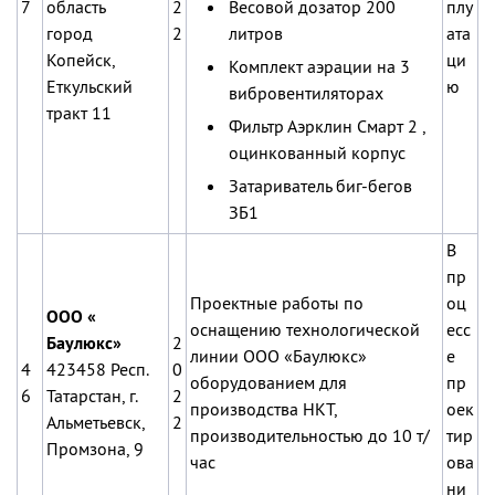
7
область
2
Весовой дозатор 200
плу
город
2
литров
ата
Копейск,
ци
Комплект аэрации на 3
Еткульский
ю
вибровентиляторах
тракт 11
Фильтр Аэрклин Смарт 2 ,
оцинкованный корпус
Затариватель биг-бегов
ЗБ1
В
пр
Проектные работы по
оц
ООО «
оснащению технологической
есс
Баулюкс»
2
линии ООО «Баулюкс»
е
4
423458 Респ.
0
оборудованием для
пр
6
Татарстан, г.
2
производства НКТ,
оек
Альметьевск,
2
производительностью до 10 т/
тир
Промзона, 9
час
ова
ни