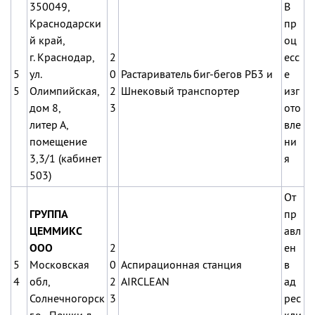
350049,
В
Краснодарски
пр
й край,
оц
г. Краснодар,
2
есс
5
ул.
0
Растариватель биг-бегов РБ3 и
е
5
Олимпийская,
2
Шнековый транспортер
изг
дом 8,
3
ото
литер А,
вле
помещение
ни
3,3/1 (кабинет
я
503)
От
ГРУППА
пр
ЦЕММИКС
авл
ООО
2
ен
5
Московская
0
Аспирационная станция
в
4
обл,
2
AIRCLEAN
ад
Солнечногорск
3
рес