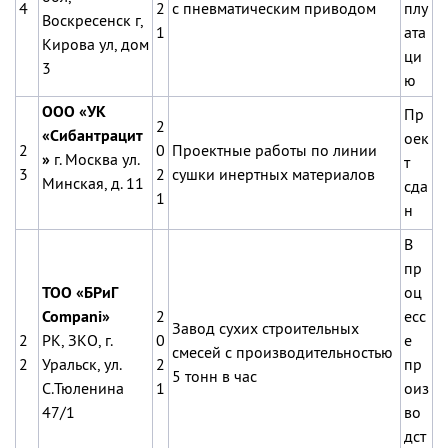
4
2
с пневматическим приводом
плу
Воскресенск г,
1
ата
Кирова ул, дом
ци
3
ю
ООО «УК
Пр
2
«Сибантрацит
оек
2
0
Проектные работы по линии
»
г. Москва ул.
т
3
2
сушки инертных материалов
Минская, д. 11
сда
1
н
В
пр
ТОО «БРиГ
оц
Compani»
2
есс
Завод сухих строительных
2
РК, ЗКО, г.
0
е
смесей с производительностью
2
Уральск, ул.
2
пр
5 тонн в час
С.Тюленина
1
оиз
47/1
во
дст