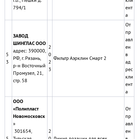
г.о., Пешки д.
кли
794/1
ент
а
От
пр
ЗАВОД
авл
ШИНГЛАС ООО
2
ен
адрес: 390000,
5
0
в
РФ, г. Рязань,
Фильтр Аэрклин Смарт 2
3
2
ад
р-н Восточный
3
рес
Промузел, 21,
кли
стр. 58
ент
а
ООО
«Полипласт
От
Новомосковск
пр
»
авл
301654,
2
ен
5
Тульская
0
Линия дозации для всех
в